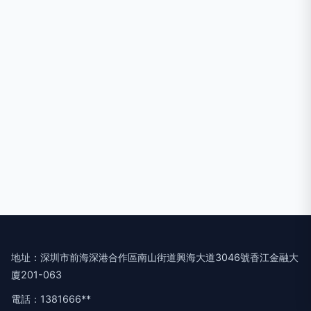
地址：深圳市前海深港合作區南山街道興海大道3046號香江金融大
廈201-063
電話：1381666**